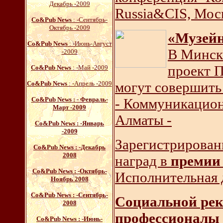
Декабрь -2009
Russia&CIS, Мос
Со&Pub News
: -Сентябрь-
Октябрь -2009
«Музей
Со&Pub News
: -Июнь-Август
В Минск
-2009
проект П
Со&Pub News
: -Май -2009
могут совершить
Со&Pub News
: -Апрель -2009
Со&Pub News : - Февраль-
- Коммуникацион
Март -2009
Алматы -
Со&Pub News
: -Январь
-2009
Зарегистрирован
Со&Pub News
: -Декабрь
2008
наград в
премии
Со&Pub News
: -Октябрь-
Исполнительная 
Ноябрь 2008
Со&Pub News
: -Сентябрь-
Социальной рек
2008
профессионалы
Со&Pub News
: -Июнь-