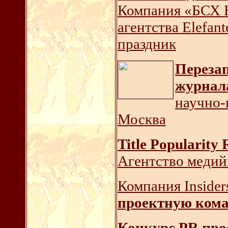
Компания «БСХ Б
агентства Elefan
праздник
Перезап
журнал
научно-
Москва
Title Popularity
Агентство медий
Компания Insider
проектную кома
Конкурс PR про