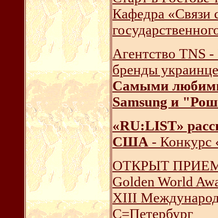
Кафедра «Связи 
государственног
Агентство TNS -
бренды украинц
Самыми любимы
Samsung и "Рош
«RU:LIST» расс
США
- Конкурс 
ОТКРЫТ ПРИЕМ
Golden World Aw
XIII Международ
С=Петербург