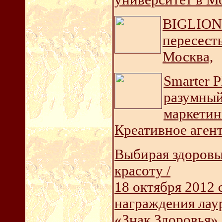
BIGLION 
пересесть
Москва,
Smarter P
разумный
маркетин
Креативное аген
Выбирая здоровы
красоту /
18 октября 2012
награждения лау
«Знак Здоровья»