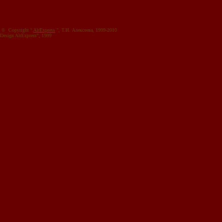
© Copyright "
AltExpress
", Т.И. Алекcеева, 1999-2010
Design AltExpress", 1999