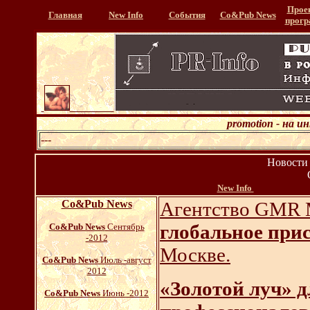
Прое
Главная
New Info
События
Со&Pub News
прог
promotion - на 
---
Новости 
....................
New Info
Со&Pub News
Агентство GMR 
глобальное при
Со&Pub News
Сентябрь
-2012
Москве.
Со&Pub News
Июль -август
2012
«Золотой луч» д
Со&Pub News
Июнь -2012