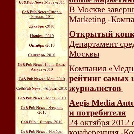
Со&Pub News
:Март -2011
В Москве заверш
Со&Pub News
:Январь-
Февраль -2011
Marketing -Комп
Декабрь
-2010
Открытый конку
Ноябрь
-2010
Департамент сре
Октябрь
-2010
Москвы
Сентябрь
-2010
Со&Pub News
: Июнь-Июль-
Компания «Медиа
Август -2010
рейтинг самых 
Со&Pub News
: -Май -2010
журналистов
Со&Pub News
: -Апрель -2010
Со&Pub News
: -Март -2010
Aegis Media Aut
Со&Pub News
: -Февраль
и потребителя
-2010
24 октября 2012 
Со&Pub
: -Январь -2010
конференция -Ко
Со&Pub News
: -Ноябрь-