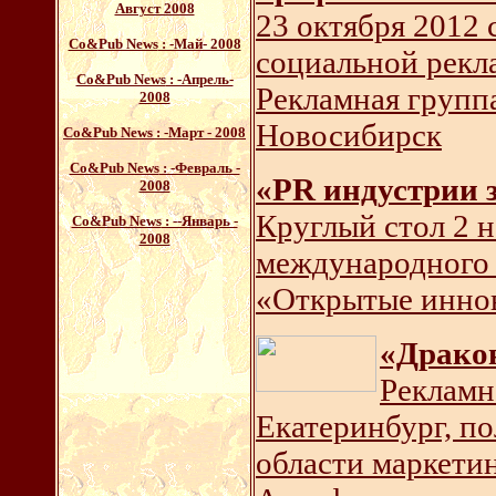
Август 2008
23 октября 2012 
Со&Pub News
: -Май- 2008
социальной рекл
Со&Pub News
: -Апрель-
Рекламная групп
2008
Новосибирск
Со&Pub News
: -Март - 2008
Со&Pub News
: -Февраль -
«PR индустрии 
2008
Круглый стол 2 
Со&Pub News
: --Январь -
2008
международного 
«Открытые иннов
«Драко
Рекламн
Екатеринбург, п
области маркети