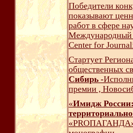
Победители конк
показывают ценн
работ в сфере н
Международный ц
Center for Journal
Стартует Региона
общественных с
Сибирь -
Исполн
премии , Новоси
«
Имидж России:
территориально
«PRОПАГАНДА» ,
монографии