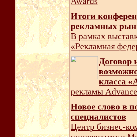
Awards
Итоги конфере
рекламных рын
В рамках выстав
«Рекламная феде
Договор 
возможно
класса «А
рекламы Advance
Новое слово в 
специалистов
Центр бизнес-к
университет в М