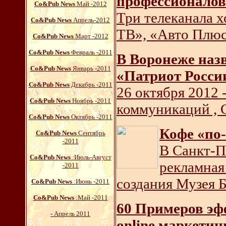
профессионалов
Со&Pub News
Май -2012
Три телеканала 
Со&Pub News
Апрель-2012
ТВ», «Авто Плюс
Со&Pub News
Март -2012
Со&Pub News
Февраль -2011
В Воронеже наз
Со&Pub News
Январь -2011
«Патриот Росси
Со&Pub News
Декабрь -2011
26 октября 2012 
Со&Pub News
Ноябрь -2011
коммуникаций , 
Со&Pub News
Октябрь -2011
Кофе «по
Со&Pub News
Сентябрь
-2011
В Санкт-П
Со&Pub News
:Июль-Август
рекламная
-2011
создания Музея 
Со&Pub News
:Июнь -2011
Со&Pub News
:Май -2011
60 Примеров эфф
-
Апрель 2011
online маркети