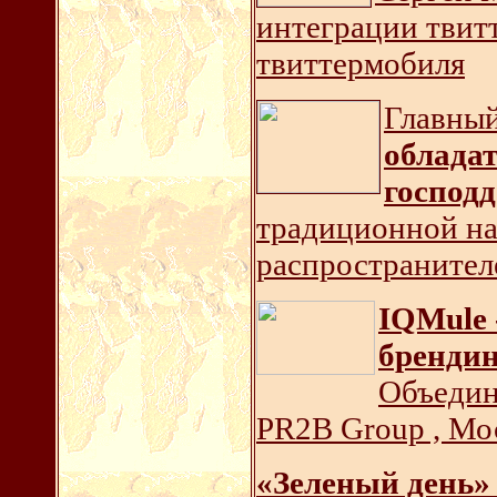
интеграции твит
твиттермобиля
Главный
обладат
господ
традиционной н
распространител
IQMule 
бренди
Объедин
PR2B Group , Мо
«Зеленый день