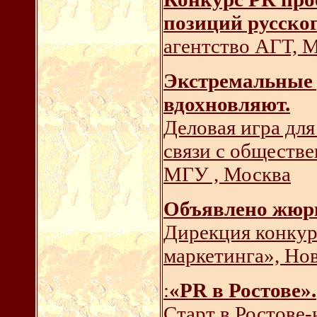
позиций русско
агентство АГТ, 
Экстремальные 
вдохновляют.
Деловая игра для
связи с обществ
МГУ , Москва
Объявлено жюр
Дирекция конкур
маркетинга», Но
:
«PR в Ростове».
Старт в Ростове-