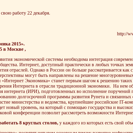
свою работу 22 декабря.
http://w
мика 2015».
5 в Москве ,
звития экономической системы необходима интеграция соврем
бщества. Интернет, доступный практически в любых точках зем
тия отраслей. Однако в России он больше рассматривается как с
перспективы могут быть направлены на решение многоуровневых 
 «Интернет Экономика» станет первым шагом к решению таких 
рения Интернета в отрасли традиционной экономики.
На нем о
ия интернета (ИРИ), подготовленных во исполнение поручений 
ованию долгосрочной программы развития Рунета и связанных с
стие министерства и ведомства, крупнейшие российские IT-ком
дет новый уровень, на который с помощью государства и высоки
ковой конференции позволит рассмотреть возможности Интернет
работать 8 круглых столов,
у каждого из которых есть свой объ
бщество» посвятят четырем основным темам: развитие инфрастр