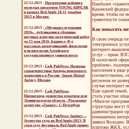
21/12.2015 -
Презентация рейтинга
Наиболее «грамот
молодых креаторов YOUNG ADPEAK
Крымский федераль
в рамках Red Apple 10-11 декабря
время, чтобы он м
2015 в Москве.
грамотности план
21/12.2015 -
«Медиаисследования
Как повысить ин
2016» . публикации в сборнике
научных и научно-методический работ
В свою очередь пе
до 15 мая 2016, Барнаул, Ф-т
электронных услу
массовых коммуникаций, филологии
интернет-мышление
и политологии Алтайского
услуг – прим. ВЗГ
государственного университета
В налоговой сфере
проблем», подчерк
21/12.2015 -
Со& PubNews:
Названы
населения в ряде 
самые
известные бренды поискового-
соответственно, о
маркетинга в России
- Ingate Digital
Agency, Москва
регионов не разве
случае интернет м
Еще одной темой,
21/12.2015 -
Со& PubNews:
Пропаганда донорства охватила всю
стать участие общ
Ленинградскую область
- Рекламное
«Многие программ
агентство «Гранат», С-Петербург
структуры могут б
администрации пре
21/12.2015 -
Со& PubNews:
Instinct —
повышении интерне
Агентство года на Red Apple
-2015/ В
заявил Володин. В
этом году фестиваль Red Apple принес
платежи ЖКХ, ус