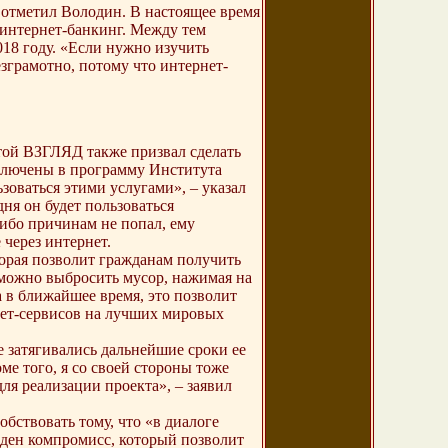
 отметил Володин. В настоящее время
интернет-банкинг. Между тем
018 году. «Если нужно изучить
зграмотно, потому что интернет-
той ВЗГЛЯД также призвал сделать
включены в программу Института
зоваться этими услугами», – указал
дня он будет пользоваться
либо причинам не попал, ему
 через интернет.
торая позволит гражданам получить
а можно выбросить мусор, нажимая на
на в ближайшее время, это позволит
нет-сервисов на лучших мировых
 затягивались дальнейшие сроки ее
е того, я со своей стороны тоже
ля реализации проекта», – заявил
бствовать тому, что «в диалоге
йден компромисс, который позволит