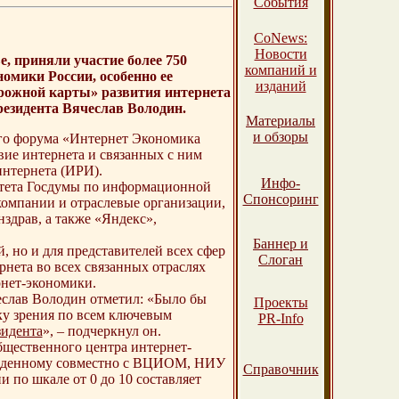
События
СоNews:
Новости
, приняли участие более 750
компаний и
омики России, особенно ее
изданий
рожной карты» развития интернета
резидента Вячеслав Володин.
Материалы
и обзоры
го форума «Интернет Экономика
твие интернета и связанных с ним
интернета (ИРИ).
Инфо-
итета Госдумы по информационной
Спонсоринг
компании и отраслевые организации,
драв, а также «Яндекс»,
Баннер и
, но и для представителей всех сфер
Слоган
нета во всех связанных отраслях
нет-экономики.
слав Володин отметил: «Было бы
Проекты
ку зрения по всем ключевым
PR-Info
зидента
», – подчеркнул он.
щественного центра интернет-
веденному совместно с ВЦИОМ, НИУ
Справочник
 по шкале от 0 до 10 составляет