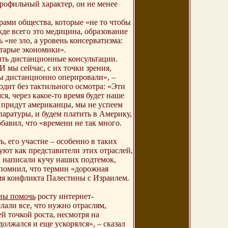
профильный характер, он не менее
рами общества, которые «не то чтобы
жде всего это медицина, образование
 «не зло, а уровень консерватизма:
 старые экономики».
ить дистанционные консультации.
 мы сейчас, с их точки зрения,
мы дистанционно оперировали», –
одит без тактильного осмотра: «Эти
я, через какое-то время будет наше
– придут американцы, мы не успеем
паратуры, и будем платить в Америку,
бавил, что «времени не так много.
, его участие – особенно в таких
уют как представители этих отраслей,
Мы написали кучу наших подтемок,
апомнил, что термин «дорожная
мя конфликта Палестины с Израилем.
ны помочь
росту интернет-
лали все, что нужно отраслям,
 точкой роста, несмотря на
олжался и еще ускорялся», – сказал