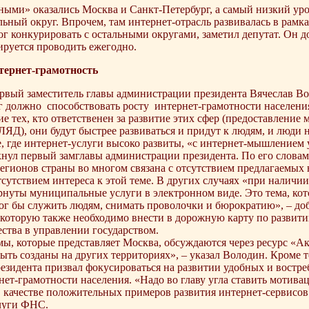
ными» оказались Москва и Санкт-Петербург, а самый низкий ур
ный округ. Впрочем, там интернет-отрасль развивалась в рамках
ог конкурировать с остальными округами, заметил депутат. Он 
ируется проводить ежегодно.
тернет-грамотность
рвый заместитель главы администрации президента Вячеслав Во
г должно способствовать росту интернет-грамотности населени
 тех, кто ответственен за развитие этих сфер (предоставлени
ЛЯД), они будут быстрее развиваться и придут к людям, и люди на
, где интернет-услуги высоко развиты, «с интернет-мышлением 
нул первый замглавы администрации президента. По его словам
регионов страны во многом связана с отсутствием предлагаемых
тсутствием интереса к этой теме. В других случаях «при наличии
рнуты муниципальные услуги в электронном виде. Это тема, кото
ог бы служить людям, снимать проволочки и бюрократию», – до
 которую также необходимо внести в дорожную карту по развити
ества в управлении государством.
ы, которые представляет Москва, обсуждаются через ресурс «
ыть созданы на других территориях», – указал Володин. Кроме 
зидента призвал фокусироваться на развитии удобных и востреб
т-грамотности населения. «Надо во главу угла ставить мотивац
 качестве положительных примеров развития интернет-сервисов 
луги ФНС.