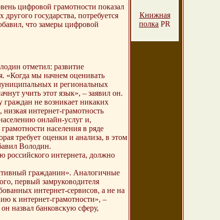
овень цифровой грамотности показал
Книжная
 другого государства, потребуется
полка
PR
добавил, что замеры цифровой
лодин отметил: развитие
я. «Когда мы начнем оценивать
е муниципальных и региональных
чнут учить этот язык», – заявил он.
у граждан не возникает никаких
, низкая интернет-грамотность
 населению онлайн-услуг и,
 грамотности населения в ряде
рая требует оценки и анализа, в этом
бавил Володин.
ю российского интернета, должно
Активный гражданин». Аналогичные
того, первый замруководителя
ованных интернет-сервисов, а не на
ию к интернет-грамотности», –
он назвал банковскую сферу,