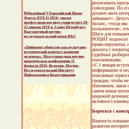
реализовать прогр
собеседник. По ег
должен жить интер
Юбилейный V Евразийский Ивент
Форум (EFEA) 2016: диалог
забывают». Депута
профессионалов индустрии встреч 20-
баланс, «тогда м
22 января 2016 в Санкт-Петербурге,
пользователя», от
Выставочный научно-
Шаги для повышен
исследовательский центр R&C
РОЦИТ подписал «
права нарушены, 
«Цифровое общество как культурно-
диалога с операто
исторический контекст развития
судебных разбират
человека». Международная научно-
поисковиками.
практическая конференция 11
«С 1 января вступ
февраля 2016, Коломна, Научно-
информацию и нед
Исследовательский Институт
Информации и Коммуникации
поисковые сервисы
граждан, чтобы не
Напомним, закон 
самом конце весен
широкий резонанс 
активного взаимод
Бороться с конс
Важность повышен
развития интернет