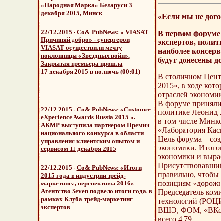
«Народная Марка» Беларуси 3
декабря 2015, Минск
«Если мы не дог
22/12.2015 -
Со& PubNews: « VIASAT –
В первом форуме 
Причиняй добро» - супергерои
экспертов, полит
VIASAT осуществили мечту
наиболее консер
поклонницы «Звездных войн».
будут донесены д
Закрытая премьера прошла
17 декабря 2015 в полночь (00:01)
В столичном Цент
2015», в ходе кот
отраслей экономи
В форуме приняли
22/12.2015 -
Со& PubNews: «Customer
политике Леонид 
eXperience Awards Russia 2015 ».
в том числе Минк
АКМР выступила партнером Премии
«Лаборатория Касп
национального конкурса в области
Цель форума – соз
управления клиентским опытом и
экономики. Итогом
сервисом 11 декабря 2015
экономики и выра
Присутствовавший
22/12.2015 -
Со& PubNews: «Итоги
правильно, чтобы 
2015 года в индустрии трейд-
позициям «дорожн
маркетинга, перспективы 2016»
Агентство Seven подвело итоги года, в
Председатель ком
рамках Клуба трейд-маркетинг
технологий (РОЦИ
экспертов
ВШЭ, ФОМ, «ВКонта
всего 4,79.