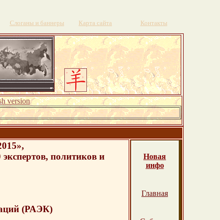
Слоганы и баннеры
Карта сайта
Контакты
sh version
015»,
 экспертов, политиков и
Новая
инфо
Главная
аций (РАЭК)