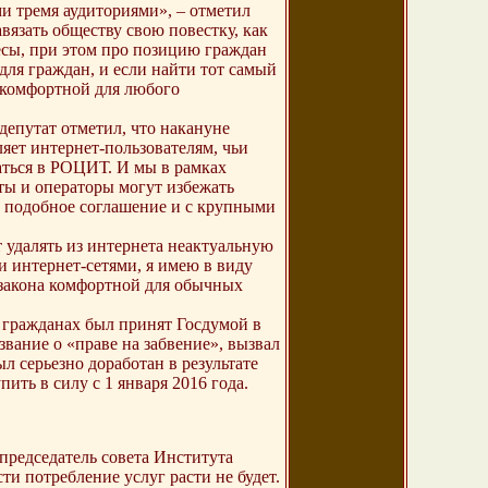
ми тремя аудиториями», – отметил
авязать обществу свою повестку, как
есы, при этом про позицию граждан
для граждан, и если найти тот самый
 комфортной для любого
епутат отметил, что накануне
ет интернет-пользователям, чьи
аться в РОЦИТ. И мы в рамках
нты и операторы могут избежать
ь подобное соглашение и с крупными
 удалять из интернета неактуальную
 интернет-сетями, я имею в виду
 закона комфортной для обычных
 гражданах был принят Госдумой в
вание о «праве на забвение», вызвал
л серьезно доработан в результате
ить в силу с 1 января 2016 года.
редседатель совета Института
и потребление услуг расти не будет.