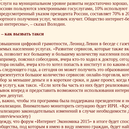
услуги на муниципальном уровне развиты недостаточно хорошо,
оссиян пользуются электронными госуслугами, 10% используют 
предусмотренный указом президента России, составляет 70% в 2
ортного получения услуг, человек изучит. Общество интернет-бе
ко интересны», – сказал Володин.
– как вызвать такси
овышения цифровой грамотности, Леонид Левин в беседе с газе
аемых населению услугах. «Развитие сервисов, которые также 
а, позволит все большему и большему количеству населения поль
пример, пояснил собеседник, вчера кто-то ходил к доктору, сего
тора онлайн, вчера кто-то хотел попасть в институт и по каким-
 следующего года, а сегодня он может получить это образование
резентуется большое количество сервисов: онлайн-торговля, ко
ор за меньшие деньги и в короткие сроки, и даже проект, когд
 услугу, как такси. «Если хотя бы часть из них будет реализова
рывок вперед и предоставить возможности использования интер
рен депутат.
 важно, чтобы эта программа была поддержана президентом и не
еализации. Внимательно мониторить ситуацию будет ИРИ. «Кром
еализацию законодательных изменений в случае необходимости д
nterviewsociety}
ежду, что форум «Интернет Экономика 2015» в итоге будет спосо
 общества, под которым я имею в виду именно граждан, будет на