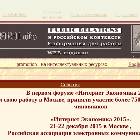
Проекты и
Со&Pub News
Статьи и материалы
Справочник
программы
omotion - на интеллектуальных ресурсах
Engli
События
В первом форуме «Интернет Экономика 2
 свою работу в Москве, приняли участие более 750
чиновников
«Интернет Экономика 2015».
21-22 декабря 2015 в Москве ,
Российская ассоциация электронных коммуник