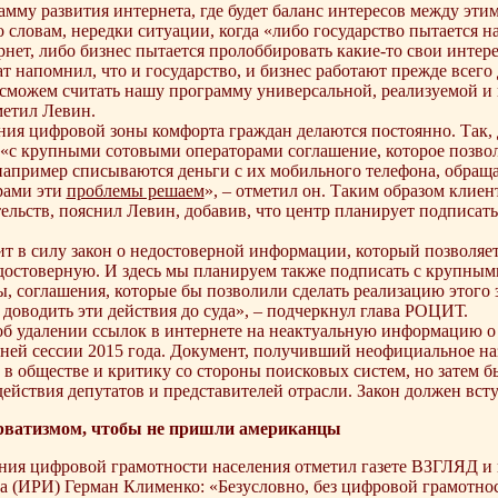
амму развития интернета, где будет баланс интересов между эти
о словам, нередки ситуации, когда «либо государство пытается н
нет, либо бизнес пытается пролоббировать какие-то свои интер
т напомнил, что и государство, и бизнес работают прежде всего 
ы сможем считать нашу программу универсальной, реализуемой и
метил Левин.
ия цифровой зоны комфорта граждан делаются постоянно. Так, д
с крупными сотовыми операторами соглашение, которое позволя
например списываются деньги с их мобильного телефона, обращ
рами эти
проблемы решаем
», – отметил он. Таким образом клие
ельств, пояснил Левин, добавив, что центр планирует подписат
ит в силу закон о недостоверной информации, который позволяет
остоверную. И здесь мы планируем также подписать с крупными
, соглашения, которые бы позволили сделать реализацию этого
 доводить эти действия до суда», – подчеркнул глава РОЦИТ.
об удалении ссылок в интернете на неактуальную информацию о
ней сессии 2015 года. Документ, получивший неофициальное наз
в обществе и критику со стороны поисковых систем, но затем бы
ействия депутатов и представителей отрасли. Закон должен вступ
ерватизмом, чтобы не пришли американцы
ия цифровой грамотности населения отметил газете ВЗГЛЯД и п
а (ИРИ) Герман Клименко: «Безусловно, без цифровой грамотност