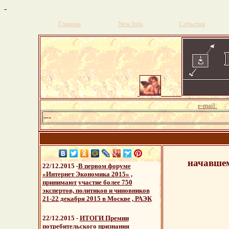
-
Главная
New Info
События
pr
e-mail:
---
начавшем
22/12.2015 -
В первом форуме
«Интернет Экономика 2015» ,
принимают участие более 750
экспертов, политиков и чиновников
21-22 декабря 2015 в Москве , РАЭК
22/12.2015 -
ИТОГИ Премии
потребительского признания