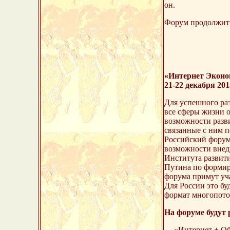
он.
Форум продолжит 
«Интернет Эконо
21-22 декабря 201
Для успешного ра
все сферы жизни о
возможности разви
связанные с ним 
Российский форум
возможности внед
Института развит
Путина по формир
форума примут уча
Для России это бу
формат многопото
На форуме будут 
--- «Интернет + О