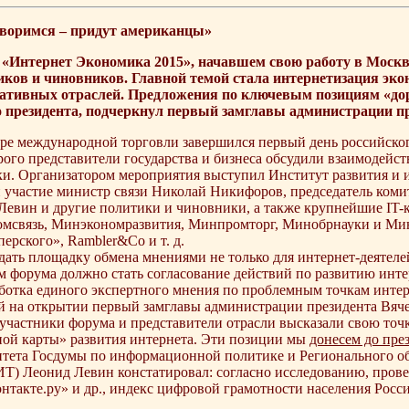
оворимся – придут американцы»
«Интернет Экономика 2015», начавшем свою работу в Москве
иков и чиновников. Главной темой стала интернетизация экон
вативных отраслей. Предложения по ключевым позициям «до
о президента, подчеркнул первый замглавы администрации п
ре международной торговли завершился первый день российско
орого представители государства и бизнеса обсудили взаимодейс
ки. Организатором мероприятия выступил Институт развития и 
 участие министр связи Николай Никифоров, председатель ком
Левин и другие политики и чиновники, а также крупнейшие IT-
омсвязь, Минэкономразвития, Минпромторг, Минобрнауки и Минз
ерского», Rambler&Co и т. д.
дать площадку обмена мнениями не только для интернет-деятелей
 форума должно стать согласование действий по развитию интер
ботка единого экспертного мнения по проблемным точкам интер
 на открытии первый замглавы администрации президента Вяче
участники форума и представители отрасли высказали свою точ
ой карты» развития интернета. Эти позиции мы
донесем до пре
итета Госдумы по информационной политике и Регионального об
Т) Леонид Левин констатировал: согласно исследованию, про
кте.ру» и др., индекс цифровой грамотности населения России