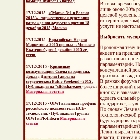
команде Instinct 13 наград
В то же время гос
лишь около 30% р
17/12.2015 -
«'Марка №1 в России
целевой уровень, 
2015'» - торжественная церемония
интернет для комф
награждения лауреатов премии 18
услуги не настоль
декабря 2015, Москва
Выбросить мусор 
17/12.2015 -
Евразийская Неделя
Маркетинга 2015 прошла в Москве и
Продолжая тему п
Екатеринбурге 4 декабря 2015 zg-
акцент на предлаг
event
развития интернет
парламентарий. На
17/12/.2015 -
Кризисные
консультацией док
коммуникации. Смена парадигмы.
приходилось ждать
Доклад Дмитрия Гавры на
В рамках форума п
студенческом Baltic Weekend - 2015 .
Публикация на "slideshare.net
- раздел
более широкий выб
Материалы и статьи
кнопку и заказывая
сделать сильный 
17/12/.2015 -
QIWI выяснила профиль
стандартах», – уве
российского пользователя HCE-
По словам Левина,
технологии. - Публикация Группы
технологической р
QIWI и PR-Info.ru
Материалы и
буду курировать р
статьи
парламентарий.#{i
Левин выразил над
власти, бизнеса и