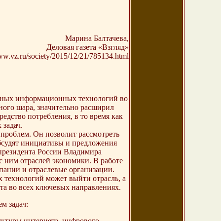
Марина Балтачева,
Деловая газета «Взгляд»
ww.vz.ru/society/2015/12/21/785134.html
енных информационных технологий во
ного шара, значительно расширил
редство потребления, в то время как
задач.
проблем. Он позволит рассмотреть
бсудят инициативы и предложения
президента России Владимира
 ним отраслей экономики. В работе
пании и отраслевые организации.
х технологий может выйти отрасль, а
а во всех ключевых направлениях.
ем задач:
уктуры интернета, цифрового