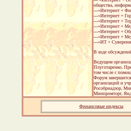
общества, информ
---«Интернет + Ф
---«Интернет + Го
---«Интернет + То
---«Интернет + М
---«Интернет + Об
---«Интернет + Ме
---«ИТ + Суверени
В ходе обсуждени
Ведущим организа
Плуготаренко. Пре
том числе с помощ
Форум завершится
организаций и учр
Рособрнадзор, Ми
Минпромторг, Янде
Финансовые индексы