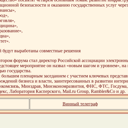
ационной безопасности и оказанию государственных услуг через
инансы»,
род»,
рговля»,
едицина»,
разование»,
диа»,
тет».
й будут выработаны совместные решения
тором форума стал директор Российской ассоциации электрон
дстоящее мероприятие он назвал «новым шагом и уровнем», на 
ью государства.
 большим пленарным заседанием с участием ключевых представ
еждений бизнеса и власти, заинтересованных в развитии интер
нкомсвязь, Минздрав, Минэкономразвития, ФНС, ФТС, Госдума,
кс, Лаборатория Касперского, Mail.ru Group, Rambler&Co и др.
Винный телеграф