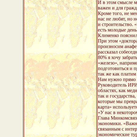
И в этом смысле м
важен и для гражд
Кроме того, не ме
нас не любят, но 
и строительство. 
есть молодые деньг
Клименко пояснил,
При этом «доктора
произносим анафем
рассказал собесед
80% я хочу забрат
«железо», наприме
подготовиться и п
так же как платим
Нам нужно прямо 
Руководитель ИРИ 
областях, как мед
так и государства
которые мы превра
карта» использует
«У нас в некоторо
Глава Минкомсвяз
экономики. «Важно
связанным с интер
экономические тур