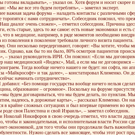
ы готовы вкладывать», – указал он. Хотя форум и носит скорее 
ан: «Мы же все это будем потреблять», – заметил эксперт.
нее важная задача форума – наладить контакты с различными сфе
не торопятся с нами сотрудничать». Собеседник пояснил, что пре
«Наш диалог очень сложен», – отметил собеседник. Причина здесь
и, есть старые, здесь то же самое: есть новые экономики и есть
 что в медицине, например, в ряде моментов необходимо внедр
 из поколения в поколение требовали личного визита пациента. И
у. Они несколько передергивают, говорят: «Вы хотите, чтобы 
ник. Однако, как бы то ни было, 80% осмотров пациентов происх
ь», – указал руководитель ИРИ. Он пояснил: «Если мы договоримс
р наш медицинский «Яндекс», Mail, а если мы не договоримся 
роиграем. Тогда вообще ничего нашего не будет: ни софта, ни ап
 за «Майкрософт» и так далее», – констатировал Клименко. Он до
сейчас начинать сотрудничество».
добавил: «Без помощи государства вообще ничего нельзя сделать
ицина, образование – огромное». Поскольку на форуме присутств
, «мы будем договариваться, что мы будем делать, по пунктам. 
тим, надеюсь, в дорожные карты», – рассказал Клименко. Он н
ся в крайне сложных ситуациях и был впервые применен во вре
м роде своя Палестина и свой Израиль», – заметил собеседник.
и Николай Никифоров в свою очередь отметил, что власти
долж
, чтобы и законодательная, и исполнительная власти России сде
нет-экономикой, для того чтобы они продолжали быть важнейшей
булентности. Нужно сделать все зависящее, чтобы этот рост прод