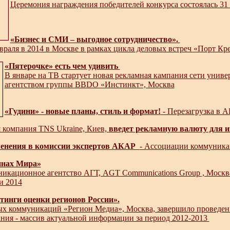
Церемония награждения победителей конкурса состоялась 31
«Бизнес и СМИ – выгодное сотрудничество».
враля в 2014 в Москве в рамках цикла деловых встреч «Порт К
«Пятерочке» есть чем удивить
В январе на ТВ стартует новая рекламная кампания сети унив
агентством группы BBDO «Инстинкт», Москва
«Гудини» - новые планы, стиль и формат!
- Перезагрузка в A
 компания TNS Ukraine, Киев,
введет рекламную валюту для 
енения в комиссии экспертов АКАР
- Ассоциации коммуника
инах Мира»
никационное агентство АГТ, AGT Communications Group , Москв
и 2014
инги оценки регионов России».
ых коммуникаций «Регион Медиа», Москва, завершило проведени
ния - массив актуальной информации за период 2012-2013