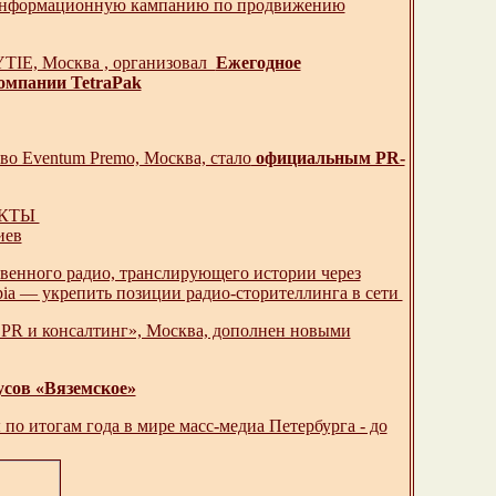
 информационную кампанию по продвижению
TIE, Москва , организовал
Ежегодное
омпании TetraPak
о Eventum Premo, Москва, стало
официальным PR-
ЕКТЫ
иев
твенного радио, транслирующего истории через
otopia — укрепить позиции радио-сторителлинга в сети
 PR и консалтинг», Москва, дополнен новыми
усов «Вяземское»
о итогам года в мире масс-медиа Петербурга - до