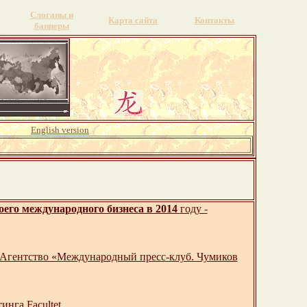
Слоганы и
Карта сайта
Контакты
баннеры
English version
оего международного бизнеса в 2014
году -
- Агентство «Международный пресс-клуб. Чумиков
инга Facultet