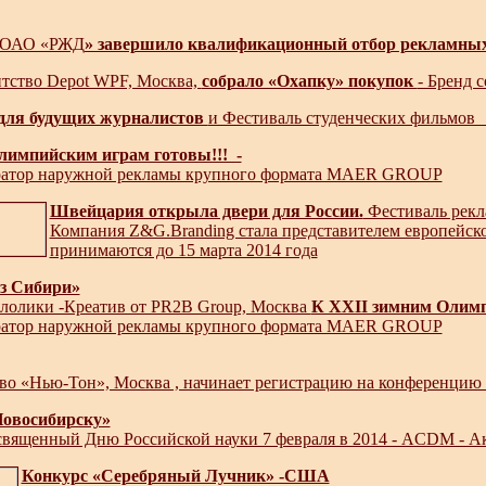
ОАО «РЖД
» завершило квалификационный отбор рекламных
нтство Depot WPF, Москва,
собрало «Охапку» покупок
- Бренд 
для будущих журналистов
и Фестиваль студенческих фильмов - In
лимпийским играм готовы!!! -
ратор наружной рекламы крупного формата MAER GROUP
Швейцария открыла двери для России.
Фестиваль рекла
Компания Z&G.Branding стала представителем европейско
принимаются до 15 марта 2014 года
из Сибири»
лолики -Креатив от PR2B Group, Москва
К XXII зимним Олимп
ратор наружной рекламы крупного формата MAER GROUP
во «Нью-Тон», Москва , начинает регистрацию на конференцию с
Новосибирску»
освященный Дню Российской науки 7 февраля в 2014 - ACDM - А
Конкурс «Серебряный Лучник» -США