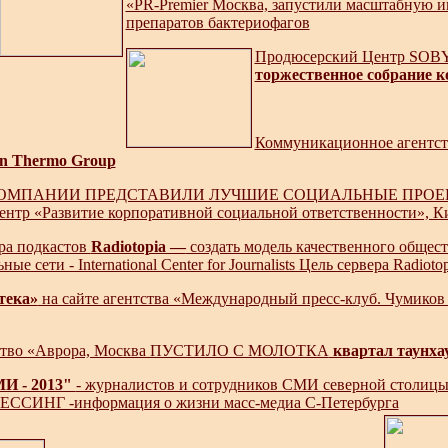
«PR-Premier Москва, запустили масштабную
препаратов бактериофагов
Продюсерский Центр SOBY
торжественное собрание к
Коммуникационное агентств
on Thermo Group
ОМПАНИИ ПРЕДСТАВИЛИ ЛУЧШИЕ СОЦИАЛЬНЫЕ ПРО
Центр «Развитие корпоративной социальной ответственности», К
ра подкастов
Radiotopia —
создать модель качественного общес
ые сети - International Center for Journalists Цель сервера Radi
тека»
на сайте агентства «Международный пресс-клуб. Чумиков
тство «Аврора, Москва ПУСТИЛО С МОЛОТКА
квартал таунха
И - 2013"
- журналистов и сотрудников СМИ северной столицы п
ПРЕССИНГ -информация о жизни масс-медиа С-Петербурга