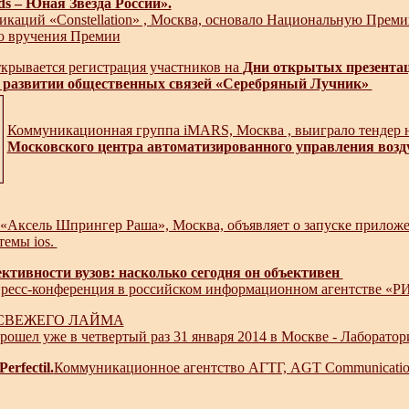
ds – Юная Звезда России».
каций «Constellation» , Москва, основало Национальную Преми
ю вручения Премии
ткрывается регистрация участников на
Дни открытых презента
и развитии общественных связей «Серебряный Лучник»
Коммуникационная группа iMARS, Москва , выиграло тендер 
Московского центра автоматизированного управления во
«Аксель Шпрингер Раша», Москва, объявляет о запуске приложе
темы ios.
тивности вузов: насколько сегодня он объективен
ресс-конференция в российском информационном агентстве «Р
СВЕЖЕГО ЛАЙМА
ошел уже в четвертый раз 31 января 2014 в Москве - Лаборато
Perfectil.
Коммуникационное агентство АГТГ, AGT Communications