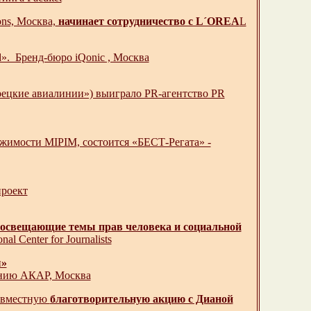
ns, Москва,
начинает сотрудничество с L´OREA
L
». Бренд-бюро iQonic , Москва
рецкие авиалинии») выиграло PR-агентство PR
ижимости MIPIM, состоится «БЕСТ-Регата» -
проект
освещающие темы прав человека и социальной
l Center for Journalists
ы»
анию АКАР, Москва
совместную
благотворительную акцию с Дианой