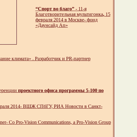
“Спорт во благо”
- 11-я
Благотворительная мультигонка
,
15
февраля 2014 в Москве- фонд
«Даунсайд Ап»
ание климата» . Разработчик и PR-партнер
ференции
проектного офиса программы 5-100 по
 февраля 2014- ВШЖ СПбГУ, РИА Новости в Санкт-
r- Со Pro-Vision Communications, a Pro-Vision Group