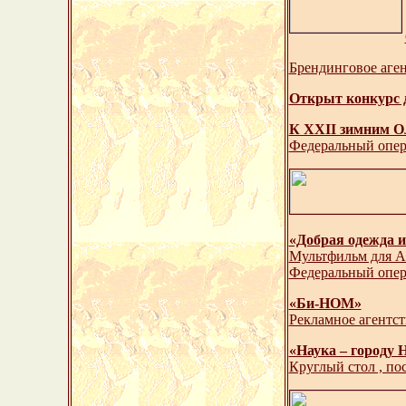
Брендинговое аге
Открыт конкурс 
К XXII зимним О
Федеральный опе
«Добрая одежда 
Мультфильм для А
Федеральный опе
«Би-НОМ»
Рекламное агентст
«Наука – городу 
Круглый стол , п