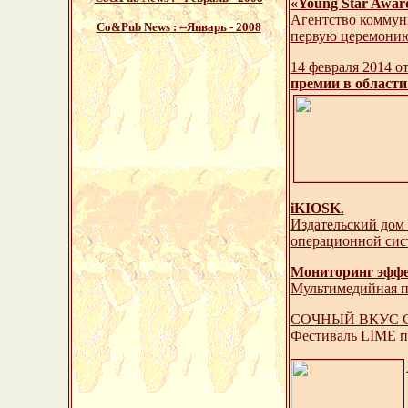
«Young Star Awar
Агентство коммуни
Со&Pub News
: --Январь - 2008
первую церемони
14 февраля 2014 о
премии в област
iKIOSK
.
Издательский дом 
операционной сис
Мониторинг эффек
Мультимедийная п
СОЧНЫЙ ВКУС 
Фестиваль LIME пр