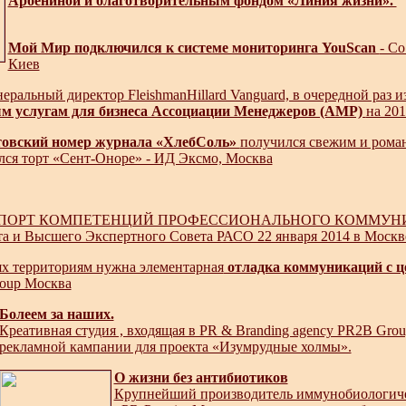
Арбениной и благотворительным фондом «Линия жизни».
Мой Мир подключился к системе мониторинга YouScan
- С
Киев
неральный директор FleishmanHillard Vanguard, в очередной раз 
м услугам для бизнеса Ассоциации Менеджеров (АМР)
на 201
овский номер журнала «ХлебСоль»
получился свежим и рома
лся торт «Сент-Оноре» - ИД Эксмо, Москва
ОРТ КОМПЕТЕНЦИЙ ПРОФЕССИОНАЛЬНОГО КОММУНИКАТОРА
а и Высшего Экспертного Совета РАСО 22 января 2014 в Москв
ях территориям нужна элементарная
отладка коммуникаций с ц
roup Москва
Болеем за наших.
Креативная студия , входящая в PR & Branding agency PR2B Grou
рекламной кампании для проекта «Изумрудные холмы».
О жизни без антибиотиков
Крупнейший производитель иммунобиологиче