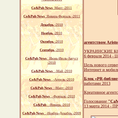
Со&Pub News
:Март -2011
Со&Pub News
:Январь-Февраль -2011
Декабрь
-2010
Ноябрь
-2010
Октябрь
-2010
агентством Arist
Сентябрь
-2010
УКРАИНСКИЕ К
6 февраля 2014 - 
Со&Pub News
: Июнь-Июль-Август
-2010
Цель нового серве
Интернет и мобильн
Со&Pub News
: -Май -2010
Блок «PR-библио
Со&Pub News
: -Апрель -2010
работами 2013
Со&Pub News
: -Март -2010
Креативное аген
Со&Pub News
: -Февраль -2010
Голосование
"СаМ
Со&Pub
: -Январь -2010
13 марта 2014 - 
Со&Pub News
: -Ноябрь-Декабрь -2009