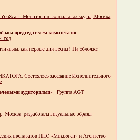
о YouScan - Мониторинг социальных медиа, Москва,
избрана
председателем комитета по
4 год
нтичным, как первые дни весны! На обложке
. Состоялось заседание Исполнительного
е
елевыми аудиториями» -
Группа AGT
p, Москва, разработала визуальные образы
ских препаратов НПО «Микроген» и Агентство