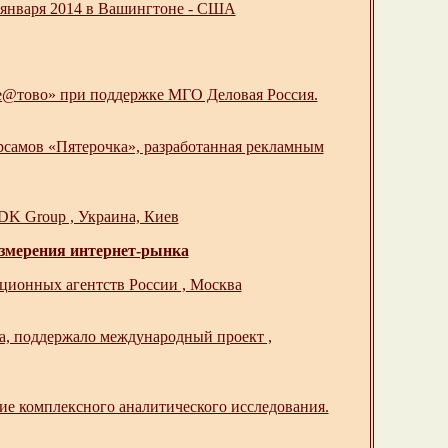
 января 2014 в Вашингтоне - США
ре@тово» при поддержке МГО Деловая Россия.
ерсамов «Пятерочка», разработанная рекламным
DK Group , Украина, Киев
измерения интернет-рынка
ционных агентств России , Москва
а, поддержало международный проект ,
е комплексного аналитического исследования.