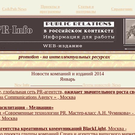
Проекты и
Статьи и
Со&Pub News
Справочни
к
программы
материалы
promotion - на интеллектуальных ресурсах
Новости компаний и изданий 2014
Январь
...........................................
New Info
Ленты новостей- News
, глобальная сеть PR-агентств,
ожидает значительного роста св
ss Communications Agency » , Москва
асилитация - Медиация»
ии «Современные технологии PR. Мастер-класс А.Н. Чумикова» 
, Москва
агентства креативных коммуникаций BlackLight
, Москва -
о проекта группы компаний Creara и агентства вирусного маркет