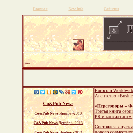
Главная
New Info
События
---
Eurocom Worldwide
Агентство «Busine
Со&Pub News
«Переговоры – Ф
Третья книга сер
Со&Pub News
Январь -2013
PR и консалтинг» 
Со&Pub News
Декабрь -2013
Состоялся запуск
нового совместног
Со&Pub News
Ноябрь -2013