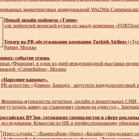
ированных маркетинговых коммуникаций Win2Win Communicatio
Новый дизайн майонеза «Tэнно»
для любителей японской кухни по заказу компании «FORTfood
Тендер на PR-обслуживание компании Turkish Airlines
(«Ту
Partner, Москва
ннах: событие сезона.
аннах (Франция), в один из дней международной выставки недв
каций «Constellation», Москва
«Народное караоке».
PR-агентство «Домино, Барнаул , запустило краудсорсинговый 
Женщины-журналисты печатных, онлайн и вещательных СМИ,
могут подать заявку на стажировку сроком на один год - Internationa
российских ВУЗов, готовящих специалистов в сфере реклам
о исследования- Комиссия по HR и профессиональному образов
Пресс-служба " «ВымпелКом» (бренд «Билайн») продолжает 