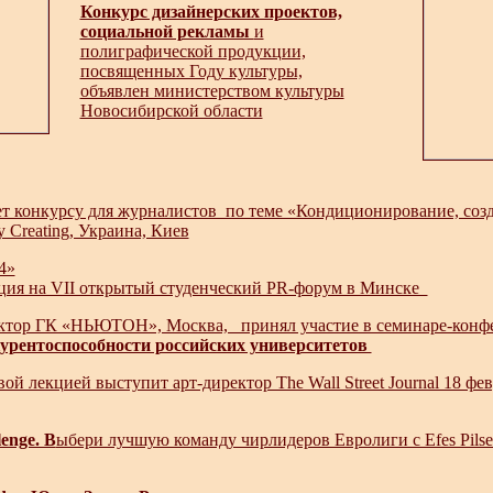
Конкурс дизайнерских проектов,
социальной рекламы
и
полиграфической продукции,
посвященных Году культуры,
объявлен министерством культуры
Новосибирской области
т конкурсу для журналистов по теме «Кондиционирование, созд
y Creating, Украина, Киев
4»
ация на VII открытый студенческий PR-форум в Минске
ктор ГК «НЬЮТОН», Москва, принял участие в семинаре-кон
рентоспособности российских университетов
вой лекцией выступит арт-директор The Wall Street Journal 18
lenge. В
ыбери лучшую команду чирлидеров Евролиги с Efes Pilsene