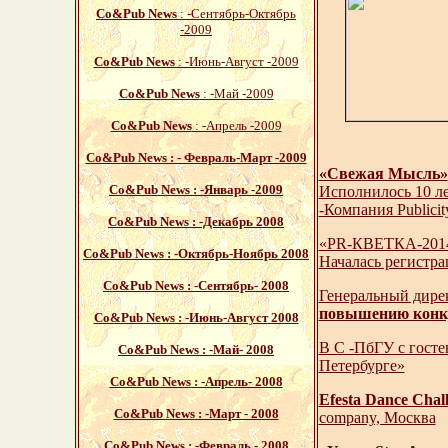
Со&Pub News
: -Сентябрь-Октябрь
-2009
Со&Pub News
: -Июнь-Август -2009
Со&Pub News
: -Май -2009
Со&Pub News
: -Апрель -2009
Со&Pub News : - Февраль-Март -2009
«Свежая Мысль»
Со&Pub News
: -Январь -2009
Исполнилось 10 ле
-Компания Publicit
Со&Pub News
: -Декабрь 2008
«PR-КВЕТКА-201
Со&Pub News
: -Октябрь-Ноябрь 2008
Началась регистр
Со&Pub News
: -Сентябрь- 2008
Генеральный дире
повышению конку
Со&Pub News
: -Июнь-Август 2008
В С -ПбГУ с госте
Со&Pub News
: -Май- 2008
Петербурге»
Со&Pub News
: -Апрель- 2008
Efesta Dance Chal
Со&Pub News
: -Март - 2008
company, Москва
Со&Pub News
: -Февраль - 2008