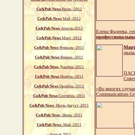
Со&Pub News
Июнь -2012
Со&Pub News
Май -2012
Со&Pub News
Апрель-2012
Елена Фадеева, ге
профессиональны
Со&Pub News
Март -2012
Март
Со&Pub News
Февраль -2011
оказа
Со&Pub News
Январь -2011
Со&Pub News
Декабрь -2011
ПАСП
Со&Pub News
Ноябрь -2011
Совет
Со&Pub News
Октябрь -2011
«Во многих случа
Communications G
Со&Pub News
Сентябрь -2011
Со&Pub News
:Июль-Август -2011
Со&Pub News
:Июнь -2011
Со&Pub News
:Май -2011
-
Апрель 2011