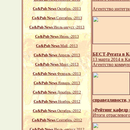
Со&Pub News
Октябрь -2013
Агентство интегр
Со&Pub News
Сентябрь -2013
Со&Pub News
Июль-август -2013
Со&Pub News
Июнь -2013
Со&Pub News
Май -2013
БЕСТ-Регата в Ка
Со&Pub News
Апрель -2013
13 марта 2014 в К
Со&Pub News
Март -2013
Агентство коммуни
Со&Pub News
Февраль -2013
Со&Pub News
Январь -2013
Со&Pub News
Декабрь -2012
справедливости
, 
Со&Pub News
Ноябрь -2012
«Рейтинг кафедр 
Со&Pub News
Октябрь -2012
Итоги отраслевог
Со&Pub News
Сентябрь -2012
Со&Pub News
Июль -август 2012